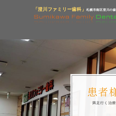
「澄川ファミリー歯科」
札幌市南区澄川の歯
患者
満足行く治