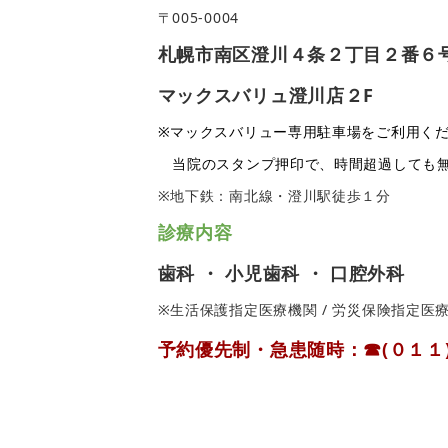
〒005-0004
札幌市南区澄川４条２丁目２番６
マックスバリュ澄川店２F
※マックスバリュー専用駐車場をご利用く
当院のスタンプ押印で、時間超過しても無
※地下鉄：南北線・澄川駅徒歩１分
診療内容
歯科 ・ 小児歯科 ・ 口腔外科
※生活保護指定医療機関 / 労災保険指定医
予約優先制・急患随時
：
☎
(０１１